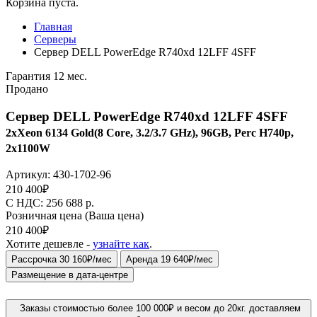
Корзина пуста.
Главная
Серверы
Сервер DELL PowerEdge R740xd 12LFF 4SFF
Гарантия 12 мес.
Продано
Сервер DELL PowerEdge R740xd 12LFF 4SFF
2xXeon 6134 Gold(8 Core, 3.2/3.7 GHz), 96GB, Perc H740p,
2x1100W
Артикул:
430-1702-96
210 400
₽
C НДС: 256 688
р.
Розничная цена
(Ваша цена)
210 400
₽
Хотите дешевле -
узнайте как
.
Рассрочка 30 160₽/мес
Аренда 19 640₽/мес
Размещение в дата-центре
Заказы стоимостью более 100 000₽ и весом до 20кг. доставляем