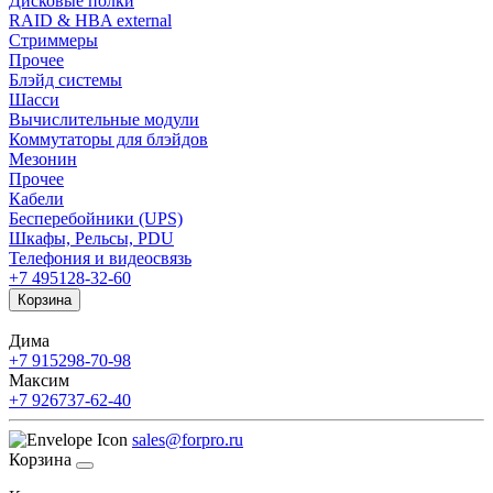
Дисковые полки
RAID & HBA external
Стриммеры
Прочее
Блэйд системы
Шасси
Вычислительные модули
Коммутаторы для блэйдов
Мезонин
Прочее
Кабели
Бесперебойники (UPS)
Шкафы, Рельсы, PDU
Телефония и видеосвязь
+7 495
128-32-60
Корзина
Дима
+7 915
298-70-98
Максим
+7 926
737-62-40
sales@forpro.ru
Корзина