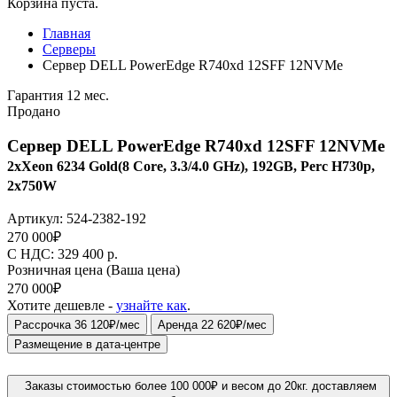
Корзина пуста.
Главная
Серверы
Сервер DELL PowerEdge R740xd 12SFF 12NVMe
Гарантия 12 мес.
Продано
Сервер DELL PowerEdge R740xd 12SFF 12NVMe
2xXeon 6234 Gold(8 Core, 3.3/4.0 GHz), 192GB, Perc H730p,
2x750W
Артикул:
524-2382-192
270 000
₽
C НДС: 329 400
р.
Розничная цена
(Ваша цена)
270 000
₽
Хотите дешевле -
узнайте как
.
Рассрочка 36 120₽/мес
Аренда 22 620₽/мес
Размещение в дата-центре
Заказы стоимостью более 100 000₽ и весом до 20кг. доставляем