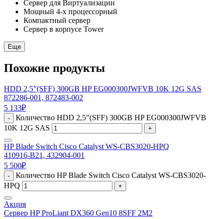
Сервер для Виртуализации
Мощный 4-х процессорный
Компактный сервер
Сервер в корпусе Tower
Еще
Похожие продукты
HDD 2,5”(SFF) 300GB HP EG000300JWFVB 10K 12G SAS
872286-001, 872483-002
5 133
₽
Количество HDD 2,5”(SFF) 300GB HP EG000300JWFVB
-
10K 12G SAS
+
HP Blade Switch Cisco Catalyst WS-CBS3020-HPQ
410916-B21, 432904-001
5 500
₽
Количество HP Blade Switch Cisco Catalyst WS-CBS3020-
-
HPQ
+
Акция
Сервер HP ProLiant DX360 Gen10 8SFF 2M2