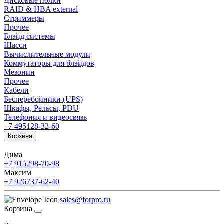
Дисковые полки
RAID & HBA external
Стриммеры
Прочее
Блэйд системы
Шасси
Вычислительные модули
Коммутаторы для блэйдов
Мезонин
Прочее
Кабели
Бесперебойники (UPS)
Шкафы, Рельсы, PDU
Телефония и видеосвязь
+7 495
128-32-60
Корзина
Дима
+7 915
298-70-98
Максим
+7 926
737-62-40
sales@forpro.ru
Корзина