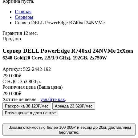
Корзина пуста.
Главная
Серверы
Сервер DELL PowerEdge R740xd 24NVMe
Гарантия 12 мес.
Продано
Сервер DELL PowerEdge R740xd 24NVMe
2xXeon
6248 Gold(20 Core, 2.5/3.9 GHz), 192GB, 2x750W
Артикул:
522-2442-192
290 000
₽
C НДС: 353 800
р.
Розничная цена
(Ваша цена)
290 000
₽
Хотите дешевле -
узнайте как
.
Рассрочка 38 120₽/мес
Аренда 23 620₽/мес
Размещение в дата-центре
Заказы стоимостью более 100 000₽ и весом до 20кг. доставляем
бесплатно.