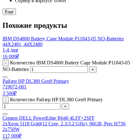
Сервер в корпусе Tower
Еще
Похожие продукты
IBM DS4800 Battery Cage Module P11843-05 NO-Batteries
44X2481, 44X2480
1-4 дня
16 000
₽
Количество IBM DS4800 Battery Cage Module P11843-05
-
NO-Batteries
+
Райзер HP DL380 Gen9 Primary
719072-001
3 500
₽
Количество Райзер HP DL380 Gen9 Primary
-
+
Сервер DELL PowerEdge R640 4LFF+2SFF
2xXeon 5118 Gold(12 Core, 2.3/3.2 GHz), 96GB, Perc H730,
2x750W
117 000
₽