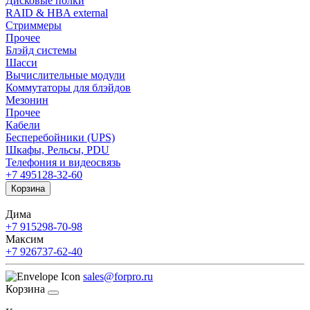
Дисковые полки
RAID & HBA external
Стриммеры
Прочее
Блэйд системы
Шасси
Вычислительные модули
Коммутаторы для блэйдов
Мезонин
Прочее
Кабели
Бесперебойники (UPS)
Шкафы, Рельсы, PDU
Телефония и видеосвязь
+7 495
128-32-60
Корзина
Дима
+7 915
298-70-98
Максим
+7 926
737-62-40
sales@forpro.ru
Корзина