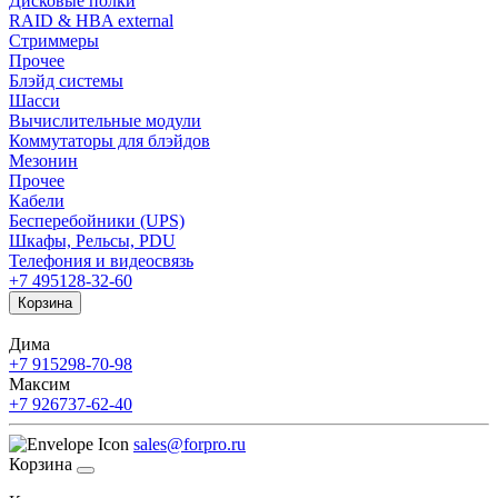
Дисковые полки
RAID & HBA external
Стриммеры
Прочее
Блэйд системы
Шасси
Вычислительные модули
Коммутаторы для блэйдов
Мезонин
Прочее
Кабели
Бесперебойники (UPS)
Шкафы, Рельсы, PDU
Телефония и видеосвязь
+7 495
128-32-60
Корзина
Дима
+7 915
298-70-98
Максим
+7 926
737-62-40
sales@forpro.ru
Корзина