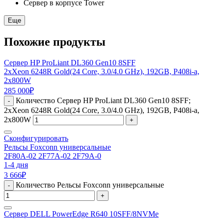
Сервер в корпусе Tower
Еще
Похожие продукты
Сервер HP ProLiant DL360 Gen10 8SFF
2xXeon 6248R Gold(24 Core, 3.0/4.0 GHz), 192GB, P408i-a,
2x800W
285 000
₽
Количество Сервер HP ProLiant DL360 Gen10 8SFF;
-
2xXeon 6248R Gold(24 Core, 3.0/4.0 GHz), 192GB, P408i-a,
2x800W
+
Сконфигурировать
Рельсы Foxconn универсальные
2F80A-02 2F77A-02 2F79A-0
1-4 дня
3 666
₽
Количество Рельсы Foxconn универсальные
-
+
Сервер DELL PowerEdge R640 10SFF/8NVMe