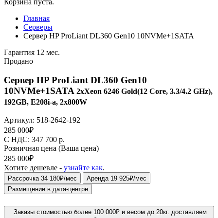
Корзина пуста.
Главная
Серверы
Сервер HP ProLiant DL360 Gen10 10NVMe+1SATA
Гарантия 12 мес.
Продано
Сервер HP ProLiant DL360 Gen10
10NVMe+1SATA
2xXeon 6246 Gold(12 Core, 3.3/4.2 GHz),
192GB, E208i-a, 2x800W
Артикул:
518-2642-192
285 000
₽
C НДС: 347 700
р.
Розничная цена
(Ваша цена)
285 000
₽
Хотите дешевле -
узнайте как
.
Рассрочка 34 180₽/мес
Аренда 19 925₽/мес
Размещение в дата-центре
Заказы стоимостью более 100 000₽ и весом до 20кг. доставляем