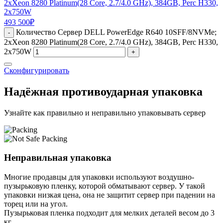
2xXeon 8280 Platinum(28 Core, 2.7/4.0 GHz), 384GB, Perc H330,
2x750W
493 500
₽
Количество Сервер DELL PowerEdge R640 10SFF/8NVMe;
-
2xXeon 8280 Platinum(28 Core, 2.7/4.0 GHz), 384GB, Perc H330,
2x750W
+
Сконфигурировать
Надёжная противоударная упаковка
Узнайте как правильно и неправильно упаковывать сервер
Неправильная упаковка
Многие продавцы для упаковки используют воздушно-
пузырьковую пленку, которой обматывают сервер. У такой
упаковки низкая цена, она не защитит сервер при падении на
торец или на угол.
Пузырьковая пленка подходит для мелких деталей весом до 3
кг.