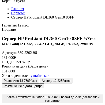
Корзина пуста.
Главная
Серверы
Сервер HP ProLiant DL360 Gen10 8SFF
Гарантия 12 мес.
Продано
Сервер HP ProLiant DL360 Gen10 8SFF
2xXeon
6146 Gold(12 Core, 3.2/4.2 GHz), 96GB, P408i-a, 2x800W
Артикул:
339-2202-96
131 000
₽
C НДС: 159 820
р.
Розничная цена
(Ваша цена)
131 000
₽
Хотите дешевле -
узнайте как
.
Рассрочка 18 780₽/мес
Аренда 12 225₽/мес
Размещение в дата-центре
Заказы стоимостью более 100 000₽ и весом до 20кг. доставляем
бесплатно.