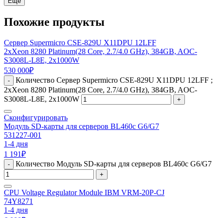
Еще
Похожие продукты
Сервер Supermicro CSE-829U X11DPU 12LFF
2xXeon 8280 Platinum(28 Core, 2.7/4.0 GHz), 384GB, AOC-
S3008L-L8E, 2x1000W
530 000
₽
Количество Сервер Supermicro CSE-829U X11DPU 12LFF ;
-
2xXeon 8280 Platinum(28 Core, 2.7/4.0 GHz), 384GB, AOC-
S3008L-L8E, 2x1000W
+
Сконфигурировать
Модуль SD-карты для серверов BL460c G6/G7
531227-001
1-4 дня
1 191
₽
Количество Модуль SD-карты для серверов BL460c G6/G7
-
+
CPU Voltage Regulator Module IBM VRM-20P-CJ
74Y8271
1-4 дня