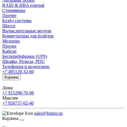
Дисковые полки
RAID & HBA external
Стриммеры
Прочее
Блэйд системы
Шасси
Вычислительные модули
Коммутаторы для блэйдов
Мезонин
Прочее
Кабели
Бесперебойники (UPS)
Шкафы, Рельсы, PDU
Телефония и видеосвязь
+7 495
128-32-60
Корзина
Дима
+7 915
298-70-98
Максим
+7 926
737-62-40
sales@forpro.ru
Корзина