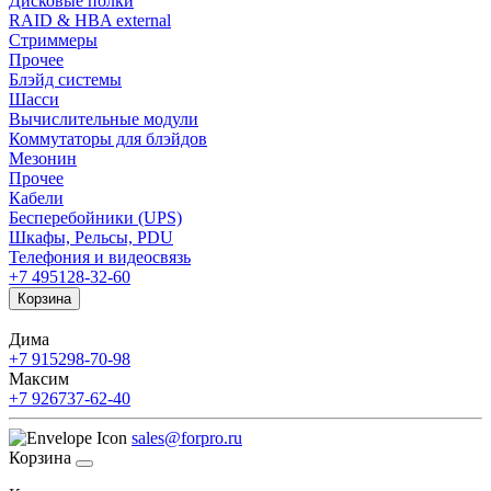
Дисковые полки
RAID & HBA external
Стриммеры
Прочее
Блэйд системы
Шасси
Вычислительные модули
Коммутаторы для блэйдов
Мезонин
Прочее
Кабели
Бесперебойники (UPS)
Шкафы, Рельсы, PDU
Телефония и видеосвязь
+7 495
128-32-60
Корзина
Дима
+7 915
298-70-98
Максим
+7 926
737-62-40
sales@forpro.ru
Корзина