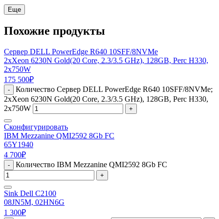
Еще
Похожие продукты
Сервер DELL PowerEdge R640 10SFF/8NVMe
2xXeon 6230N Gold(20 Core, 2.3/3.5 GHz), 128GB, Perc H330,
2x750W
175 500
₽
Количество Сервер DELL PowerEdge R640 10SFF/8NVMe;
-
2xXeon 6230N Gold(20 Core, 2.3/3.5 GHz), 128GB, Perc H330,
2x750W
+
Сконфигурировать
IBM Mezzanine QMI2592 8Gb FC
65Y1940
4 700
₽
Количество IBM Mezzanine QMI2592 8Gb FC
-
+
Sink Dell C2100
08JN5M, 02HN6G
1 300
₽