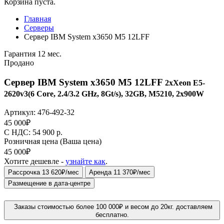
Корзина пуста.
Главная
Серверы
Сервер IBM System x3650 M5 12LFF
Гарантия 12 мес.
Продано
Сервер IBM System x3650 M5 12LFF
2xXeon E5-
2620v3(6 Core, 2.4/3.2 GHz, 8Gt/s), 32GB, M5210, 2x900W
Артикул:
476-492-32
45 000
₽
C НДС: 54 900
р.
Розничная цена
(Ваша цена)
45 000
₽
Хотите дешевле -
узнайте как
.
Рассрочка 13 620₽/мес
Аренда 11 370₽/мес
Размещение в дата-центре
Заказы стоимостью более 100 000₽ и весом до 20кг. доставляем
бесплатно.