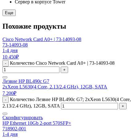
Сервер в корпусе Tower
Еще
Похожие продукты
Cisco Network Card A0+ | 73-14093-08
73-14093-08
1-4 дня
10 450
₽
Количество Cisco Network Card A0+ | 73-14093-08
-
+
Лезвие HP BL490c G7
2xXeon L5630(4 Core, 2.13/2.4 GHz), 12GB, SATA
7 200
₽
Количество Лезвие HP BL490c G7; 2xXeon L5630(4 Core,
-
2.13/2.4 GHz), 12GB, SATA
+
Сконфигурировать
HP Ethernet 10Gb 2-port 570SFP+
718902-001
1-4 дня