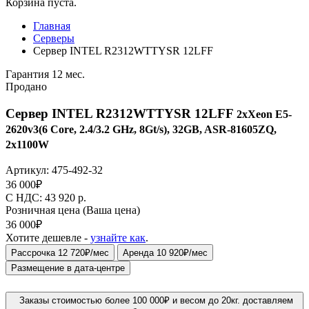
Корзина пуста.
Главная
Серверы
Сервер INTEL R2312WTTYSR 12LFF
Гарантия 12 мес.
Продано
Сервер INTEL R2312WTTYSR 12LFF
2xXeon E5-
2620v3(6 Core, 2.4/3.2 GHz, 8Gt/s), 32GB, ASR-81605ZQ,
2x1100W
Артикул:
475-492-32
36 000
₽
C НДС: 43 920
р.
Розничная цена
(Ваша цена)
36 000
₽
Хотите дешевле -
узнайте как
.
Рассрочка 12 720₽/мес
Аренда 10 920₽/мес
Размещение в дата-центре
Заказы стоимостью более 100 000₽ и весом до 20кг. доставляем