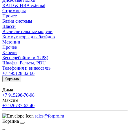
Дисковые полки
RAID & HBA external
Стриммеры
Прочее
Блэйд системы
Шасси
Вычислительные модули
Коммутаторы для блэйдов
Мезонин
Прочее
Кабели
Бесперебойники (UPS)
Шкафы, Рельсы, PDU
Телефония и видеосвязь
+7 495
128-32-60
Корзина
Дима
+7 915
298-70-98
Максим
+7 926
737-62-40
sales@forpro.ru
Корзина