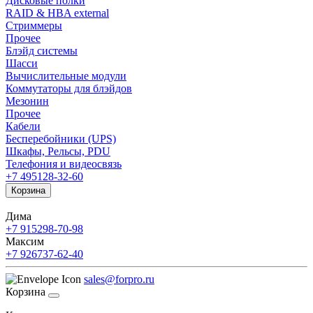
Дисковые полки
RAID & HBA external
Стриммеры
Прочее
Блэйд системы
Шасси
Вычислительные модули
Коммутаторы для блэйдов
Мезонин
Прочее
Кабели
Бесперебойники (UPS)
Шкафы, Рельсы, PDU
Телефония и видеосвязь
+7 495
128-32-60
Корзина
Дима
+7 915
298-70-98
Максим
+7 926
737-62-40
sales@forpro.ru
Корзина