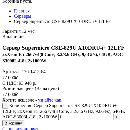
Корзина пуста.
Главная
Серверы
Сервер Supermicro CSE-829U X10DRU-i+ 12LFF
Гарантия 12 мес.
В наличии
Сервер Supermicro CSE-829U X10DRU-i+ 12LFF
2xXeon E5-2667v4(8 Core, 3.2/3.6 GHz, 9,6Gt/s), 64GB, AOC-
S3008L-L8i, 2x1000W
Артикул:
176-1412-64
77 000
₽
C НДС: 93 940
р.
Розничная цена
(Ваша цена)
77 000
₽
Хотите дешевле -
узнайте как
.
Количество Сервер Supermicro CSE-829U X10DRU-i+
-
12LFF; 2xXeon E5-2667v4(8 Core, 3.2/3.6 GHz, 9,6Gt/s), 64GB,
AOC-S3008L-L8i, 2x1000W
+
В корзину
Сконфигурировать