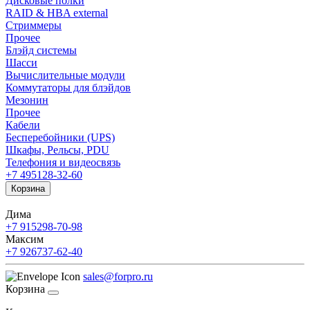
Дисковые полки
RAID & HBA external
Стриммеры
Прочее
Блэйд системы
Шасси
Вычислительные модули
Коммутаторы для блэйдов
Мезонин
Прочее
Кабели
Бесперебойники (UPS)
Шкафы, Рельсы, PDU
Телефония и видеосвязь
+7 495
128-32-60
Корзина
Дима
+7 915
298-70-98
Максим
+7 926
737-62-40
sales@forpro.ru
Корзина