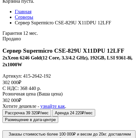
Корзина пуста.
Главная
Серверы
Сервер Supermicro CSE-829U X11DPU 12LFF
Гарантия 12 мес.
Продано
Сервер Supermicro CSE-829U X11DPU 12LFF
2xXeon 6246 Gold(12 Core, 3.3/4.2 GHz), 192GB, LSI 9361-8i,
2x1000W
Артикул:
415-2642-192
302 000
₽
C НДС: 368 440
р.
Розничная цена
(Ваша цена)
302 000
₽
Хотите дешевле -
узнайте как
.
Рассрочка 39 320₽/мес
Аренда 24 220₽/мес
Размещение в дата-центре
Заказы стоимостью более 100 000₽ и весом до 20кг. доставляем