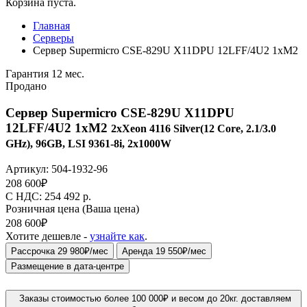
Корзина пуста.
Главная
Серверы
Сервер Supermicro CSE-829U X11DPU 12LFF/4U2 1xM2
Гарантия 12 мес.
Продано
Сервер Supermicro CSE-829U X11DPU
12LFF/4U2 1xM2
2xXeon 4116 Silver(12 Core, 2.1/3.0
GHz), 96GB, LSI 9361-8i, 2x1000W
Артикул:
504-1932-96
208 600
₽
C НДС: 254 492
р.
Розничная цена
(Ваша цена)
208 600
₽
Хотите дешевле -
узнайте как
.
Рассрочка 29 980₽/мес
Аренда 19 550₽/мес
Размещение в дата-центре
Заказы стоимостью более 100 000₽ и весом до 20кг. доставляем