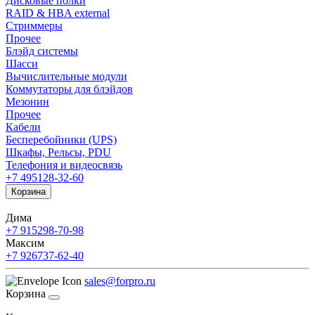
Дисковые полки
RAID & HBA external
Стриммеры
Прочее
Блэйд системы
Шасси
Вычислительные модули
Коммутаторы для блэйдов
Мезонин
Прочее
Кабели
Бесперебойники (UPS)
Шкафы, Рельсы, PDU
Телефония и видеосвязь
+7 495
128-32-60
Корзина
Дима
+7 915
298-70-98
Максим
+7 926
737-62-40
sales@forpro.ru
Корзина