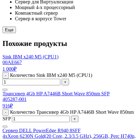
Сервер для Виртуализации
Мощный 4-х процессорный
Компактный сервер
Сервер в корпусе Tower
Еще
Похожие продукты
Sink IBM x240 M5 (CPU1)
00AE667
1 000
₽
Количество Sink IBM x240 M5 (CPU1)
-
+
Трансивер 4Gb HP A7446B Short Wave 850nm SFP
405287-001
916
₽
Количество Трансивер 4Gb HP A7446B Short Wave 850nm
-
SFP
+
Сервер DELL PowerEdge R940 8SFF
4xXeon 6230N Gold(20 Core, 2.3/3.5 GHz), 256GB, Perc H740p,