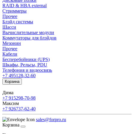
Дисковые полки
RAID & HBA external
Стриммеры
Прочее
Блэйд системы
Шасси
Вычислительные модули
Коммутаторы для блэйдов
Мезонин
Прочее
Кабели
Бесперебойники (UPS)
Шкафы, Рельсы, PDU
Телефония и видеосвязь
+7 495
128-32-60
Корзина
Дима
+7 915
298-70-98
Максим
+7 926
737-62-40
sales@forpro.ru
Корзина