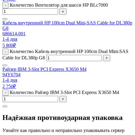
Количество Вентилятор для шасси HP BLc7000
-
+
Кабель внутренний HP 100cm Dual Mini-SAS Cable for DL380p
G8
686614-001
1-4 дня
5 800
₽
Количество Кабель внутренний HP 100cm Dual Mini-SAS
-
Cable for DL380p G8
+
Райзер IBM 3-Slot PCI Express X3650 M4
94Y6704
1-4 дня
2 750
₽
Количество Райзер IBM 3-Slot PCI Express X3650 M4
-
+
Надёжная противоударная упаковка
Узнайте как правильно и неправильно упаковывать сервер