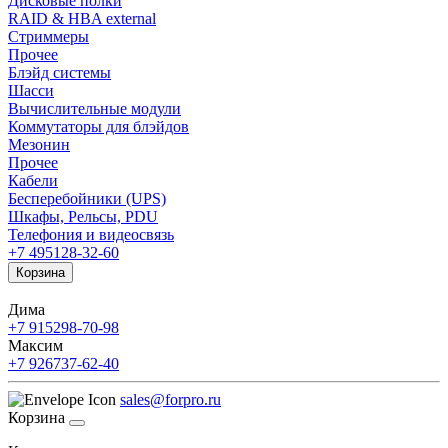
Дисковые полки
RAID & HBA external
Стриммеры
Прочее
Блэйд системы
Шасси
Вычислительные модули
Коммутаторы для блэйдов
Мезонин
Прочее
Кабели
Бесперебойники (UPS)
Шкафы, Рельсы, PDU
Телефония и видеосвязь
+7 495
128-32-60
Корзина
Дима
+7 915
298-70-98
Максим
+7 926
737-62-40
sales@forpro.ru
Корзина