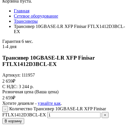
Корзина пуста.
Главная
Сетевое оборудование
Трансиверы
Трансивер 10GBASE-LR XFP Finisar FTLX1412D3BCL-
EX
Гарантия 6 мес.
1-4 дня
Трансивер 10GBASE-LR XFP Finisar
FTLX1412D3BCL-EX
Артикул:
111957
2 659
₽
C НДС: 3 244
р.
Розничная цена
(Ваша цена)
2 659
₽
Хотите дешевле -
узнайте как
.
Количество Трансивер 10GBASE-LR XFP Finisar
-
FTLX1412D3BCL-EX
+
В корзину