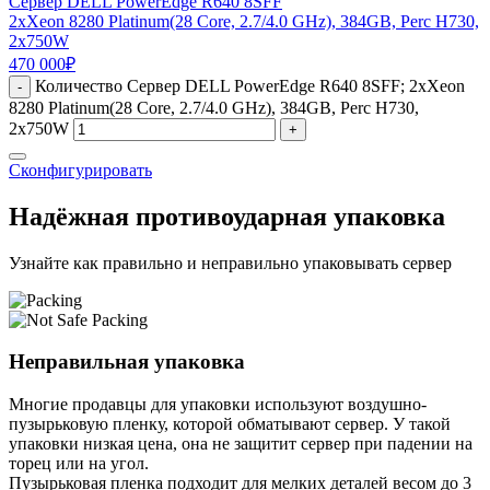
Сервер DELL PowerEdge R640 8SFF
2xXeon 8280 Platinum(28 Core, 2.7/4.0 GHz), 384GB, Perc H730,
2x750W
470 000
₽
Количество Сервер DELL PowerEdge R640 8SFF; 2xXeon
-
8280 Platinum(28 Core, 2.7/4.0 GHz), 384GB, Perc H730,
2x750W
+
Сконфигурировать
Надёжная противоударная упаковка
Узнайте как правильно и неправильно упаковывать сервер
Неправильная упаковка
Многие продавцы для упаковки используют воздушно-
пузырьковую пленку, которой обматывают сервер. У такой
упаковки низкая цена, она не защитит сервер при падении на
торец или на угол.
Пузырьковая пленка подходит для мелких деталей весом до 3