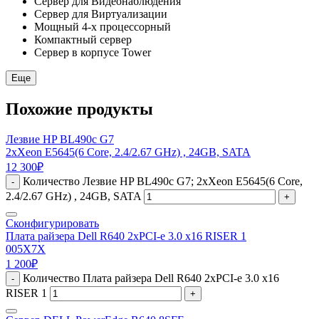
Сервер для Видеонаблюдения
Сервер для Виртуализации
Мощный 4-х процессорный
Компактный сервер
Сервер в корпусе Tower
Еще
Похожие продукты
Лезвие HP BL490c G7
2xXeon E5645(6 Core, 2.4/2.67 GHz) , 24GB, SATA
12 300
₽
Количество Лезвие HP BL490c G7; 2xXeon E5645(6 Core,
-
2.4/2.67 GHz) , 24GB, SATA
+
Сконфигурировать
Плата райзера Dell R640 2xPCI-e 3.0 x16 RISER 1
005X7X
1 200
₽
Количество Плата райзера Dell R640 2xPCI-e 3.0 x16
-
RISER 1
+