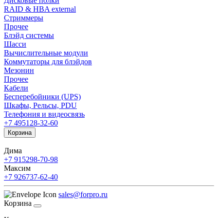
Дисковые полки
RAID & HBA external
Стриммеры
Прочее
Блэйд системы
Шасси
Вычислительные модули
Коммутаторы для блэйдов
Мезонин
Прочее
Кабели
Бесперебойники (UPS)
Шкафы, Рельсы, PDU
Телефония и видеосвязь
+7 495
128-32-60
Корзина
Дима
+7 915
298-70-98
Максим
+7 926
737-62-40
sales@forpro.ru
Корзина