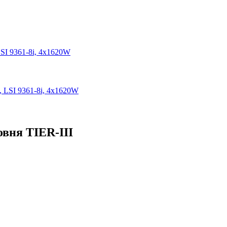
LSI 9361-8i, 4x1620W
, LSI 9361-8i, 4x1620W
овня TIER-III