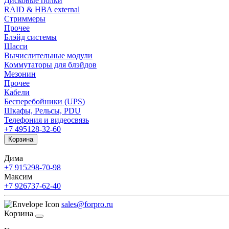
Дисковые полки
RAID & HBA external
Стриммеры
Прочее
Блэйд системы
Шасси
Вычислительные модули
Коммутаторы для блэйдов
Мезонин
Прочее
Кабели
Бесперебойники (UPS)
Шкафы, Рельсы, PDU
Телефония и видеосвязь
+7 495
128-32-60
Корзина
Дима
+7 915
298-70-98
Максим
+7 926
737-62-40
sales@forpro.ru
Корзина