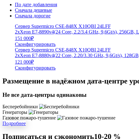
По дате добавления
Сначала дешевые
Сначала дорогие
Сервер Supermicro CSE-848X X10QBI 24LFF
2xXeon E7-8890v4(24 Core, 2.2/3.4 GHz, 9,6Gt/s), 256GB, 
151 000
₽
Сконфигурировать
Сервер Supermicro CSE-848X X10QBI 24LFF
2xXeon E7-8880v4(22 Core, 2.20/3.30 GHz, 9,6Gt/s), 128GB
121 000
₽
Сконфигурировать
Размещение в надёжном дата-центре ур
Не все дата-центры одинаковы
Бесперебойники
Генераторы
Газовое пожаро-тушение
Подробнее
Подписаться и сэкономить
10-20 %