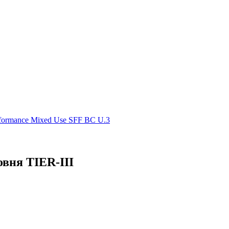
rmance Mixed Use SFF BC U.3
овня TIER-III