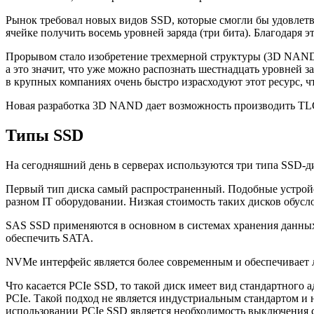
Рынок требовал новых видов SSD, которые смогли бы удовлетво
ячейке получить восемь уровней заряда (три бита). Благодаря э
Прорывом стало изобретение трехмерной структуры (3D NAND),
а это значит, что уже можно распознать шестнадцать уровней з
в крупных компаниях очень быстро израсходуют этот ресурс, ч
Новая разработка 3D NAND дает возможность производить TL
Типы SSD
На сегодняшний день в серверах используются три типа SSD-
Первый тип диска самый распространенный. Подобные устройс
разном IT оборудовании. Низкая стоимость таких дисков обус
SAS SSD применяются в основном в системах хранения данных, 
обеспечить SATA.
NVMe интерфейс является более современным и обеспечивает 
Что касается PCIe SSD, то такой диск имеет вид стандартного
PCIe. Такой подход не является индустриальным стандартом и 
использовании PCIe SSD является необходимость выключения с