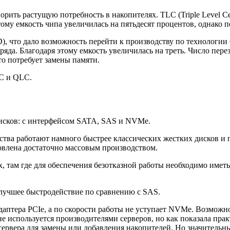
рить растущую потребность в накопителях. TLC (Triple Level Ce
тому емкость чипа увеличилась на пятьдесят процентов, однако п
 что дало возможность перейти к производству по технологии 
аряда. Благодаря этому емкость увеличилась на треть. Число пе
то потребует замены памяти.
C и QLC.
дисков: с интерфейсом SATA, SAS и NVMe.
тва работают намного быстрее классических жестких дисков и
ловлена достаточно массовым производством.
там где для обеспечения безотказной работы необходимо иметь 
лучшее быстродействие по сравнению с SAS.
 адаптера PCIe, а по скорости работы не уступает NVMe. Возмо
не используется производителями серверов, но как показала пр
ервера для замены или добавления накопителей. Но значительны