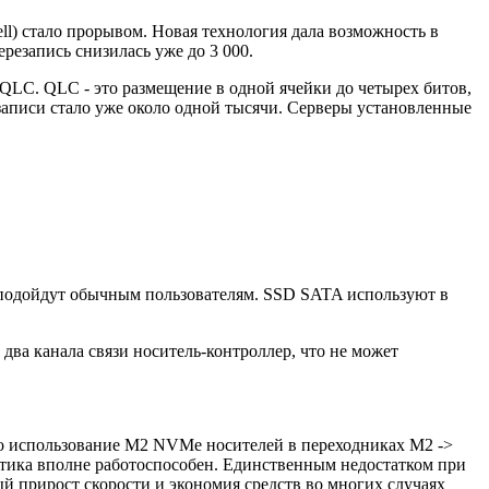
ll) стало прорывом. Новая технология дала возможность в
ерезапись снизилась уже до 3 000.
QLC. QLC - это размещение в одной ячейки до четырех битов,
резаписи стало уже около одной тысячи. Серверы установленные
 подойдут обычным пользователям. SSD SATA используют в
два канала связи носитель-контроллер, что не может
жно использование M2 NVMe носителей в переходниках M2 ->
актика вполне работоспособен. Единственным недостатком при
й прирост скорости и экономия средств во многих случаях