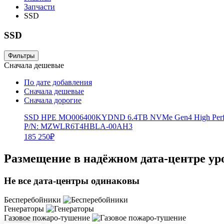
Запчасти
SSD
SSD
Фильтры
Сначала дешевые
По дате добавления
Сначала дешевые
Сначала дорогие
SSD HPE MO006400KYDND 6.4TB NVMe Gen4 High Perfo
P/N: MZWLR6T4HBLA-00AH3
185 250
₽
Размещение в надёжном дата-центре ур
Не все дата-центры одинаковы
Бесперебойники
Генераторы
Газовое пожаро-тушение