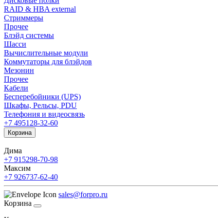
Дисковые полки
RAID & HBA external
Стриммеры
Прочее
Блэйд системы
Шасси
Вычислительные модули
Коммутаторы для блэйдов
Мезонин
Прочее
Кабели
Бесперебойники (UPS)
Шкафы, Рельсы, PDU
Телефония и видеосвязь
+7 495
128-32-60
Корзина
Дима
+7 915
298-70-98
Максим
+7 926
737-62-40
sales@forpro.ru
Корзина