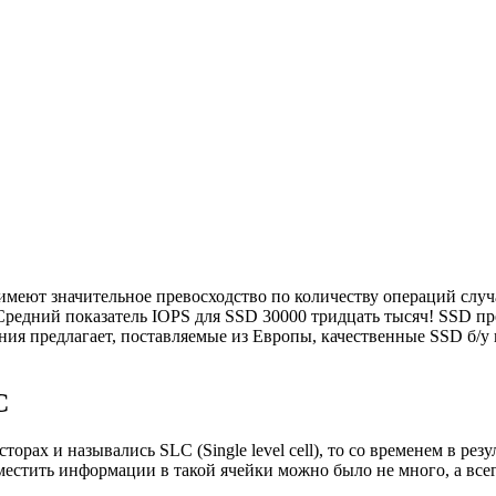
ют значительное превосходство по количеству операций случа
 Средний показатель IOPS для SSD 30000 тридцать тысяч! SSD п
ния предлагает, поставляемые из Европы, качественные SSD б/у
C
орах и назывались SLC (Single level cell), то со временем в рез
зместить информации в такой ячейки можно было не много, а вс