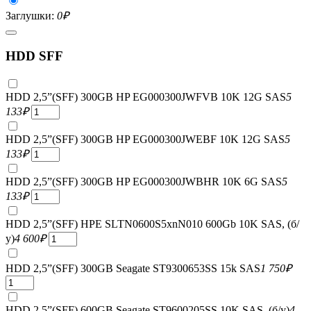
Заглушки:
0
₽
HDD SFF
HDD 2,5”(SFF) 300GB HP EG000300JWFVB 10K 12G SAS
5
133
₽
HDD 2,5”(SFF) 300GB HP EG000300JWEBF 10K 12G SAS
5
133
₽
HDD 2,5”(SFF) 300GB HP EG000300JWBHR 10K 6G SAS
5
133
₽
HDD 2,5”(SFF) HPE SLTN0600S5xnN010 600Gb 10K SAS, (б/
у)
4 600
₽
HDD 2,5”(SFF) 300GB Seagate ST9300653SS 15k SAS
1 750
₽
HDD 2,5”(SFF) 600GB Seagate ST9600205SS 10K SAS, (б/у)
4