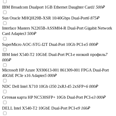
IBM Broadcom Dualport 1GB Ethernet Daughter Card
1 500
₽
Sun Oracle MHQH29B-XSR 10/40Gbps Dual-Port
6 875
₽
Interface Masters N2265B-ASSM04-R Dual-Port Gigabit Network
Card Adapter
3 500
₽
SuperMicro AOC-STG-I2T Dual-Port 10Gb PCI-e
5 000
₽
IBM Intel X540-T2 10GbE Dual-Port PCI-e низкий профиль
7
000
₽
Microsoft HP Azure X930613-001 861309-001 FPGA Dual-Port
40GbE PCIe x16 Adapter
5 000
₽
NDC Dell Intel X710 10Gb i350 2xRJ-45 2xSFP+
6 000
₽
Сетевая карта HP NC530SFP+ 10Gb Dual-Port PCI-e
3 000
₽
DELL Intel X540-T2 10GbE Dual-Port PCI-e
9 166
₽