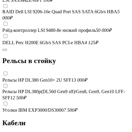
LSI SAS3442E-HP
1 100
₽
RAID Dell LSI 9206-16e Quad Port SAS SATA 6Gb/s HBA
5
000
₽
Рэйд-контроллер LSI 9480-8e низкий профиль
50 000
₽
DELL Perc H200E 6Gb/s SAS PCI-e HBA
4 125
₽
Рельсы в стойку
Рельсы HP DL380 Gen10+ 2U SFF
13 000
₽
Рельсы HP DL380p(DL560 Gen9 sff)/Gen8, Gen9, Gen10 LFF-
SFF
12 500
₽
Уголки IBM EXP3000/DS3000
7 500
₽
Кабели