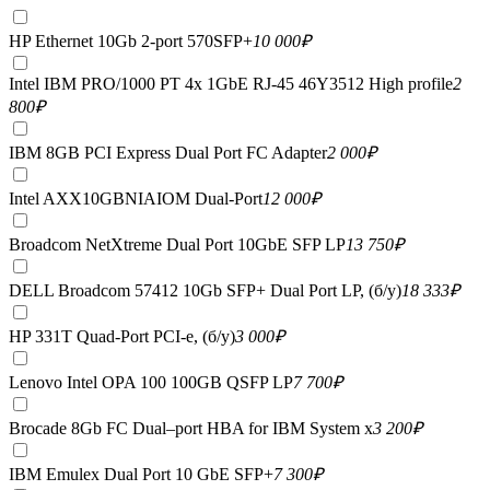
HP Ethernet 10Gb 2-port 570SFP+
10 000
₽
Intel IBM PRO/1000 PT 4x 1GbE RJ-45 46Y3512 High profile
2
800
₽
IBM 8GB PCI Express Dual Port FC Adapter
2 000
₽
Intel AXX10GBNIAIOM Dual-Port
12 000
₽
Broadcom NetXtreme Dual Port 10GbE SFP LP
13 750
₽
DELL Broadcom 57412 10Gb SFP+ Dual Port LP, (б/у)
18 333
₽
HP 331T Quad-Port PCI-e, (б/у)
3 000
₽
Lenovo Intel OPA 100 100GB QSFP LP
7 700
₽
Brocade 8Gb FC Dual–port HBA for IBM System x
3 200
₽
IBM Emulex Dual Port 10 GbE SFP+
7 300
₽