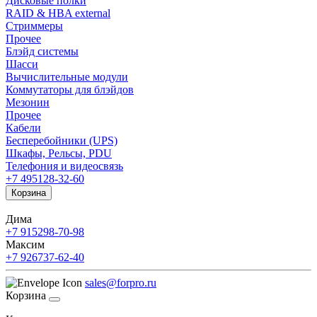
Дисковые полки
RAID & HBA external
Стриммеры
Прочее
Блэйд системы
Шасси
Вычислительные модули
Коммутаторы для блэйдов
Мезонин
Прочее
Кабели
Бесперебойники (UPS)
Шкафы, Рельсы, PDU
Телефония и видеосвязь
+7 495
128-32-60
Корзина
Дима
+7 915
298-70-98
Максим
+7 926
737-62-40
sales@forpro.ru
Корзина