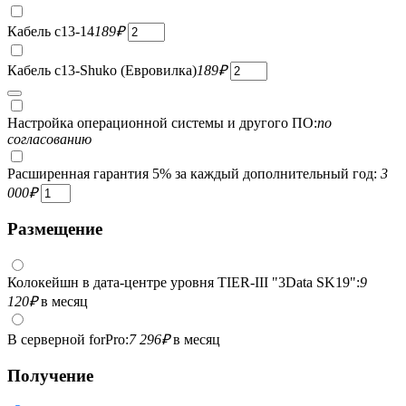
Кабель c13-14
189
₽
Кабель c13-Shuko (Евровилка)
189
₽
Настройка операционной системы и другого ПО:
по
согласованию
Расширенная гарантия 5% за каждый дополнительный год:
3
000
₽
Размещение
Колокейшн в дата-центре уровня TIER-III "3Data SK19":
9
120
₽
в месяц
В серверной forPro:
7 296
₽
в месяц
Получение