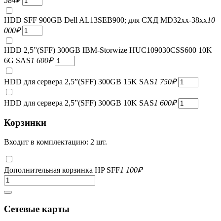
584
₽
HDD SFF 900GB Dell AL13SEB900; для СХД MD32xx-38xx
10
000
₽
HDD 2,5”(SFF) 300GB IBM-Storwize HUC109030CSS600 10K
6G SAS
1 600
₽
HDD для сервера 2,5”(SFF) 300GB 15K SAS
1 750
₽
HDD для сервера 2,5”(SFF) 300GB 10K SAS
1 600
₽
Корзинки
Входит в комплектацию: 2 шт.
Дополнительная корзинка HP SFF
1 100
₽
Сетевые карты