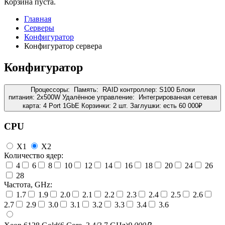
Корзина пуста.
Главная
Серверы
Конфигуратор
Конфигуратор сервера
Конфигуратор
Процессоры:
Память:
RAID контроллер:
S100
Блоки
питания:
2x500W
Удалённое управление:
Интегрированная сетевая
карта:
4 Port 1GbE
Корзинки:
2 шт.
Заглушки:
есть
60 000
₽
CPU
X1
X2
Количество ядер:
4
6
8
10
12
14
16
18
20
24
26
28
Частота, GHz:
1.7
1.9
2.0
2.1
2.2
2.3
2.4
2.5
2.6
2.7
2.9
3.0
3.1
3.2
3.3
3.4
3.6