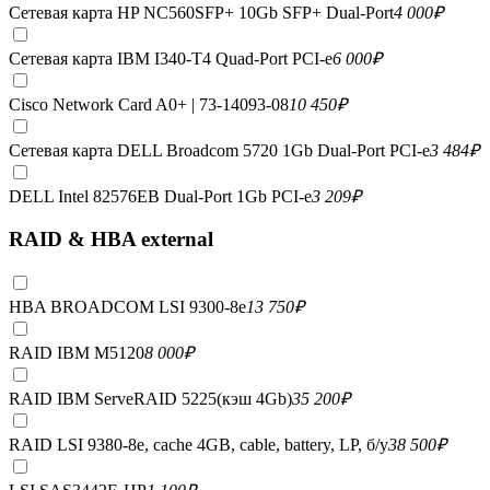
Сетевая карта HP NC560SFP+ 10Gb SFP+ Dual-Port
4 000
₽
Сетевая карта IBM I340-T4 Quad-Port PCI-e
6 000
₽
Cisco Network Card A0+ | 73-14093-08
10 450
₽
Сетевая карта DELL Broadcom 5720 1Gb Dual-Port PCI-e
3 484
₽
DELL Intel 82576EB Dual-Port 1Gb PCI-e
3 209
₽
RAID & HBA external
HBA BROADCOM LSI 9300-8e
13 750
₽
RAID IBM M5120
8 000
₽
RAID IBM ServeRAID 5225(кэш 4Gb)
35 200
₽
RAID LSI 9380-8e, сache 4GB, cable, battery, LP, б/у
38 500
₽