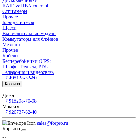
Дисковые полки
RAID & HBA external
Стриммеры
Прочее
Блэйд системы
Шасси
Вычислительные модули
Коммутаторы для блэйдов
Мезонин
Прочее
Кабели
Бесперебойники (UPS)
Шкафы, Рельсы, PDU
Телефония и видеосвязь
+7 495
128-32-60
Корзина
Дима
+7 915
298-70-98
Максим
+7 926
737-62-40
sales@forpro.ru
Корзина