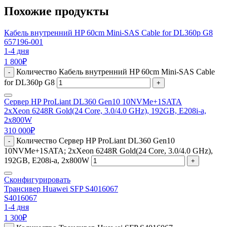
Похожие продукты
Кабель внутренний HP 60cm Mini-SAS Cable for DL360p G8
657196-001
1-4 дня
1 800
₽
Количество Кабель внутренний HP 60cm Mini-SAS Cable
-
for DL360p G8
+
Сервер HP ProLiant DL360 Gen10 10NVMe+1SATA
2xXeon 6248R Gold(24 Core, 3.0/4.0 GHz), 192GB, E208i-a,
2x800W
310 000
₽
Количество Сервер HP ProLiant DL360 Gen10
-
10NVMe+1SATA; 2xXeon 6248R Gold(24 Core, 3.0/4.0 GHz),
192GB, E208i-a, 2x800W
+
Сконфигурировать
Трансивер Huawei SFP S4016067
S4016067
1-4 дня
1 300
₽