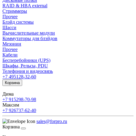
Дисковые полки
RAID & HBA external
Стриммеры
Прочее
Блэйд системы
Шасси
Вычислительные модули
Коммутаторы для блэйдов
Мезонин
Прочее
Кабели
Бесперебойники (UPS)
Шкафы, Рельсы, PDU
Телефония и видеосвязь
+7 495
128-32-60
Корзина
Дима
+7 915
298-70-98
Максим
+7 926
737-62-40
sales@forpro.ru
Корзина