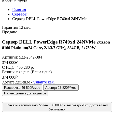
Корзина пуста.
Главная
Серверы
Сервер DELL PowerEdge R740xd 24NVMe
Гарантия 12 мес.
Продано
Сервер DELL PowerEdge R740xd 24NVMe
2xXeon
8160 Platinum(24 Core, 2.1/3.7 GHz), 384GB, 2x750W
Артикул:
522-2342-384
374 000
₽
C НДС: 456 280
р.
Розничная цена
(Ваша цена)
374 000
₽
Хотите дешевле -
узнайте как
.
Рассрочка 46 520₽/мес
Аренда 27 820₽/мес
Размещение в дата-центре
Заказы стоимостью более 100 000₽ и весом до 20кг. доставляем
бесплатно.