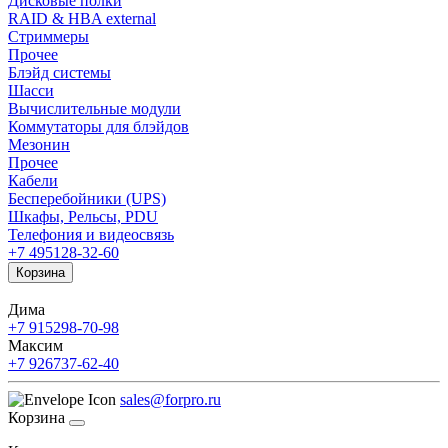
Дисковые полки
RAID & HBA external
Стриммеры
Прочее
Блэйд системы
Шасси
Вычислительные модули
Коммутаторы для блэйдов
Мезонин
Прочее
Кабели
Бесперебойники (UPS)
Шкафы, Рельсы, PDU
Телефония и видеосвязь
+7 495
128-32-60
Корзина
Дима
+7 915
298-70-98
Максим
+7 926
737-62-40
sales@forpro.ru
Корзина