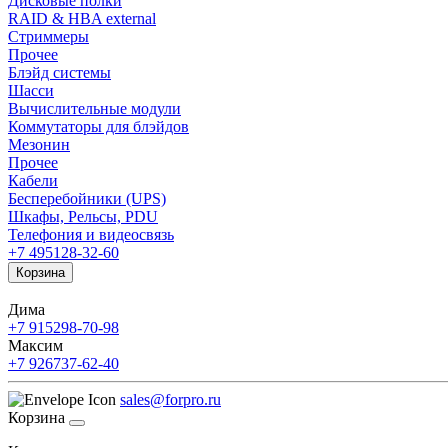
Дисковые полки
RAID & HBA external
Стриммеры
Прочее
Блэйд системы
Шасси
Вычислительные модули
Коммутаторы для блэйдов
Мезонин
Прочее
Кабели
Бесперебойники (UPS)
Шкафы, Рельсы, PDU
Телефония и видеосвязь
+7 495
128-32-60
Корзина
Дима
+7 915
298-70-98
Максим
+7 926
737-62-40
sales@forpro.ru
Корзина