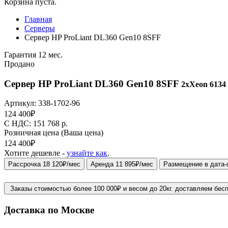
Корзина пуста.
Главная
Серверы
Сервер HP ProLiant DL360 Gen10 8SFF
Гарантия 12 мес.
Продано
Сервер HP ProLiant DL360 Gen10 8SFF
2xXeon 6134 
Артикул:
338-1702-96
124 400
₽
C НДС: 151 768
р.
Розничная цена
(Ваша цена)
124 400
₽
Хотите дешевле -
узнайте как
.
Рассрочка 18 120₽/мес
Аренда 11 895₽/мес
Размещение в дата-
Заказы стоимостью более 100 000₽ и весом до 20кг. доставляем бес
Доставка по Москве