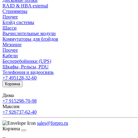
Дисковые полки
RAID & HBA external
Стриммеры
Прочее
Блэйд системы
Шасси
Вычислительные модули
Коммутаторы для блэйдов
Мезонин
Прочее
Кабели
Бесперебойники (UPS)
Шкафы, Рельсы, PDU
Телефония и видеосвязь
+7 495
128-32-60
Корзина
Дима
+7 915
298-70-98
Максим
+7 926
737-62-40
sales@forpro.ru
Корзина