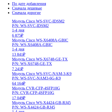
По дате добавления
Сначала дешевые
Сначала дорогие
Модуль Cisco WS-SVC-IDSM2
P/N: WS-SVC-IDSM2
1-4 дня
6 875
₽
Модуль Cisco WS-X6408A-GBIC
P/N: WS-X6408A-GBIC
1-4 дня
13 841
₽
Модуль Cisco WS-X6748-GE-TX
P/N: WS-X6748-GE-TX
7 241
₽
Модуль Cisco WS-SVC-NAM-3-K9
P/N: WS-SVC-NAM3-6G-K9
64 164
₽
Модуль CVR-CFP-4SFP10G
P/N: CVR-CFP-4SFP10G
17 049
₽
Модуль Cisco WS-X4424-GB-RJ45
P/N: WS-X4424-GB-RJ45
1-4 дня