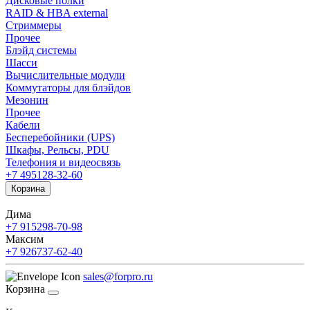
Дисковые полки
RAID & HBA external
Стриммеры
Прочее
Блэйд системы
Шасси
Вычислительные модули
Коммутаторы для блэйдов
Мезонин
Прочее
Кабели
Бесперебойники (UPS)
Шкафы, Рельсы, PDU
Телефония и видеосвязь
+7 495
128-32-60
Корзина
Дима
+7 915
298-70-98
Максим
+7 926
737-62-40
sales@forpro.ru
Корзина