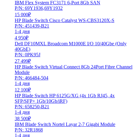
IBM Flex System FC3171 6-Port 8Gb SAN
P/N: 69Y1936,69Y1932
15 000
₽
HP Blade Switch Cisco Catalyst WS-CBS3120X-S
P/N: 451439-B21
1-4 дня
4 950
₽
Dell DF10MXL Broadcom M1000E I/O 10/40Gbe (Only
40GbE)
P/N: 0PK95J
27 499
₽
HP Blade Switch Virtual Connect 8Gb 24Port Fibre Channel
Module
P/N: 466484-504
1-4 дня
12 100
₽
HP Blade Switch HP 6125G/XG (4x 1Gb RJ45, 4x
SFP/SFP+ 1Gb/10Gb/iRF)
P/N: 658250-B21
1-4 дня
38 500
₽
IBM Blade Switch Nortel Layar 2-7 Gigabi Module
P/N: 32R1868
1-4 дня