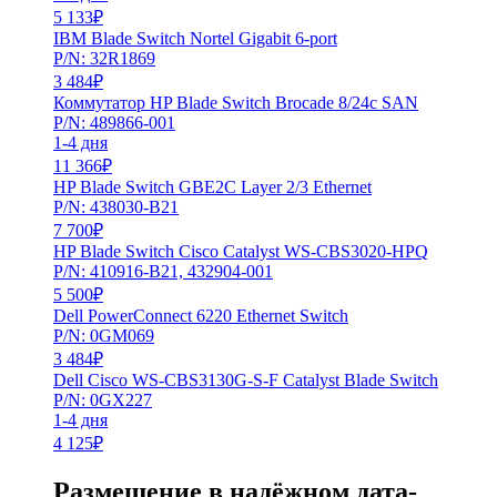
5 133
₽
IBM Blade Switch Nortel Gigabit 6-port
P/N: 32R1869
3 484
₽
Коммутатор HP Blade Switch Brocade 8/24c SAN
P/N: 489866-001
1-4 дня
11 366
₽
HP Blade Switch GBE2C Layer 2/3 Ethernet
P/N: 438030-B21
7 700
₽
HP Blade Switch Cisco Catalyst WS-CBS3020-HPQ
P/N: 410916-B21, 432904-001
5 500
₽
Dell PowerConnect 6220 Ethernet Switch
P/N: 0GM069
3 484
₽
Dell Cisco WS-CBS3130G-S-F Catalyst Blade Switch
P/N: 0GX227
1-4 дня
4 125
₽
Размещение в надёжном дата-