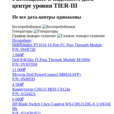
центре уровня TIER-III
Не все дата-центры одинаковы
Бесперебойники
Генераторы
Газовое пожаро-тушение
Подробнее
Dell/Emulex PT1016 16 Port FC Pass Through Module
P/N: 0WR728
3 666
₽
Dell 8/4Gbps FCPass Through Module M1000e
P/N: 0YHTDH
11 000
₽
Модуль Dell PowerConnect M8024-SFP+
P/N: 0N805D
4 584
₽
Коммутатор CISCO MDS C9124e
P/N: AG642A
6 600
₽
HP Blade Switch Cisco Catalyst WS-CBS3120G-S 1/10GbE
Blc
P/N: 451438-B21