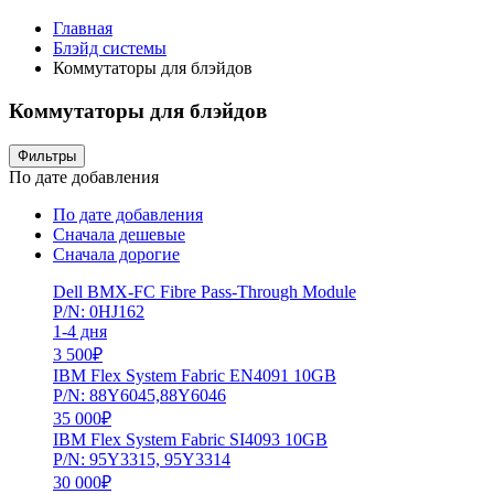
Главная
Блэйд системы
Коммутаторы для блэйдов
Коммутаторы для блэйдов
Фильтры
По дате добавления
По дате добавления
Сначала дешевые
Сначала дорогие
Dell BMX-FC Fibre Pass-Through Module
P/N: 0HJ162
1-4 дня
3 500
₽
IBM Flex System Fabric EN4091 10GB
P/N: 88Y6045,88Y6046
35 000
₽
IBM Flex System Fabric SI4093 10GB
P/N: 95Y3315, 95Y3314
30 000
₽