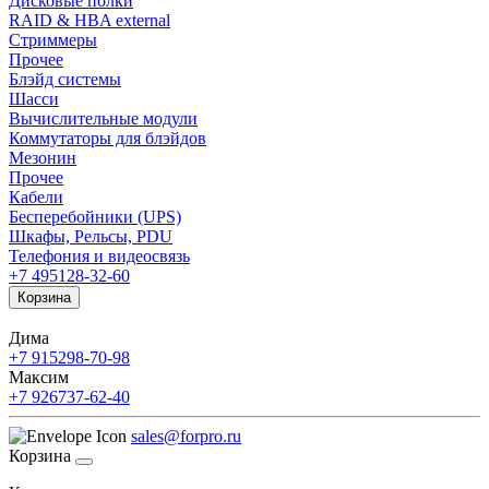
Дисковые полки
RAID & HBA external
Стриммеры
Прочее
Блэйд системы
Шасси
Вычислительные модули
Коммутаторы для блэйдов
Мезонин
Прочее
Кабели
Бесперебойники (UPS)
Шкафы, Рельсы, PDU
Телефония и видеосвязь
+7 495
128-32-60
Корзина
Дима
+7 915
298-70-98
Максим
+7 926
737-62-40
sales@forpro.ru
Корзина