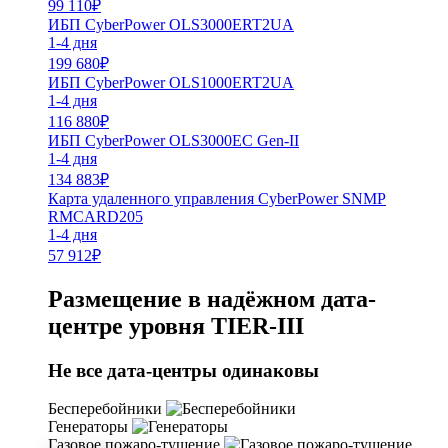
99 110
₽
ИБП CyberPower OLS3000ERT2UA
1-4 дня
199 680
₽
ИБП CyberPower OLS1000ERT2UA
1-4 дня
116 880
₽
ИБП CyberPower OLS3000EC Gen-II
1-4 дня
134 883
₽
Карта удаленного управления CyberPower SNMP
RMCARD205
1-4 дня
57 912
₽
Размещение в надёжном дата-
центре уровня TIER-III
Не все дата-центры одинаковы
Бесперебойники
Генераторы
Газовое пожаро-тушение