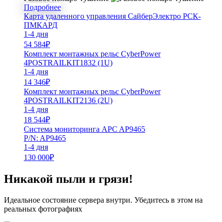
Подробнее
Карта удаленного управления СайберЭлектро РСК-
ПМКАРД
1-4 дня
54 584
₽
Комплект монтажных рельс CyberPower
4POSTRAILKIT1832 (1U)
1-4 дня
14 346
₽
Комплект монтажных рельс CyberPower
4POSTRAILKIT2136 (2U)
1-4 дня
18 544
₽
Система мониторинга APC AP9465
P/N: AP9465
1-4 дня
130 000
₽
Никакой пыли и грязи!
Идеальное состояние сервера внутри. Убедитесь в этом на
реальных фотографиях