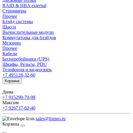
Дисковые полки
RAID & HBA external
Стриммеры
Прочее
Блэйд системы
Шасси
Вычислительные модули
Коммутаторы для блэйдов
Мезонин
Прочее
Кабели
Бесперебойники (UPS)
Шкафы, Рельсы, PDU
Телефония и видеосвязь
+7 495
128-32-60
Корзина
Дима
+7 915
298-70-98
Максим
+7 926
737-62-40
sales@forpro.ru
Корзина