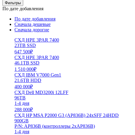
Фильтры
По дате добавления
По дате добавления
Сначала дешевые
Сначала дорогие
СХД HPE 3PAR 7400
23TB SSD
647 500
₽
СХД HPE 3PAR 7400
46.1TB SSD
1 510 000
₽
СХД IBM V7000 Gen1
21.6TB HDD
400 000
₽
СХД Dell MD3200i 12LFF
96TB
1-4 дня
288 000
₽
СХД HP MSA P2000 G3 (AP836B) 24xSFF 24HDD
900GB
P/N: AP836B (контроллеры 2xAP836B)
1-4 дня