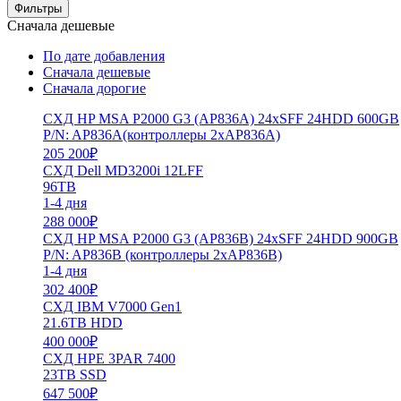
Фильтры
Сначала дешевые
По дате добавления
Сначала дешевые
Сначала дорогие
СХД HP MSA P2000 G3 (AP836A) 24xSFF 24HDD 600GB
P/N: AP836A(контроллеры 2xAP836A)
205 200
₽
СХД Dell MD3200i 12LFF
96TB
1-4 дня
288 000
₽
СХД HP MSA P2000 G3 (AP836B) 24xSFF 24HDD 900GB
P/N: AP836B (контроллеры 2xAP836B)
1-4 дня
302 400
₽
СХД IBM V7000 Gen1
21.6TB HDD
400 000
₽
СХД HPE 3PAR 7400
23TB SSD
647 500
₽