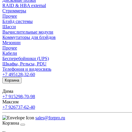
Дисковые полки
RAID & HBA external
Стриммеры
Прочее
Блэйд системы
Шасси
Вычислительные модули
Коммутаторы для блэйдов
Мезонин
Прочее
Кабели
Бесперебойники (UPS)
Шкафы, Рельсы, PDU
Телефония и видеосвязь
+7 495
128-32-60
Корзина
Дима
+7 915
298-70-98
Максим
+7 926
737-62-40
sales@forpro.ru
Корзина