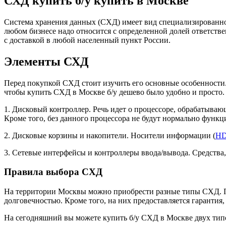
СХД купить б/у купить в Москве
Система хранения данных (СХД) имеет вид специализированно
любом бизнесе надо относится с определенной долей ответств
с доставкой в любой населенный пункт России.
Элементы СХД
Перед покупкой СХД стоит изучить его основные особенности.
чтобы купить СХД в Москве б/у дешево было удобно и прост
1. Дисковый контроллер. Речь идет о процессоре, обрабатыв
Кроме того, без данного процессора не будут нормально функ
2. Дисковые корзины и накопители. Носители информации (
H
3. Сетевые интерфейсы и контроллеры ввода/вывода. Средст
Правила выбора СХД
На территории Москвы можно приобрести разные типы СХД. Пр
долговечностью. Кроме того, на них предоставляется гарантия,
На сегодняшний вы можете купить б/у СХД в Москве двух тип