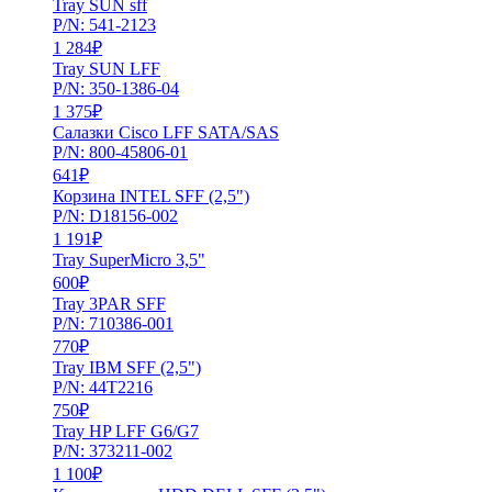
Tray SUN sff
P/N: 541-2123
1 284
₽
Tray SUN LFF
P/N: 350-1386-04
1 375
₽
Салазки Cisco LFF SATA/SAS
P/N: 800-45806-01
641
₽
Корзина INTEL SFF (2,5")
P/N: D18156-002
1 191
₽
Tray SuperMicro 3,5"
600
₽
Tray 3PAR SFF
P/N: 710386-001
770
₽
Tray IBM SFF (2,5")
P/N: 44T2216
750
₽
Tray HP LFF G6/G7
P/N: 373211-002
1 100
₽