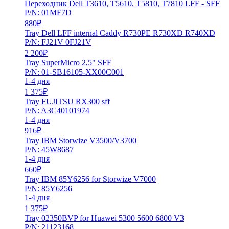
Переходник Dell T3610, T5610, T5810, T7810 LFF - SFF
P/N: 01MF7D
880
₽
Tray Dell LFF internal Caddy R730PE R730XD R740XD
P/N: FJ21V 0FJ21V
2 200
₽
Tray SuperMicro 2,5" SFF
P/N: 01-SB16105-XX00C001
1-4 дня
1 375
₽
Tray FUJITSU RX300 sff
P/N: A3C40101974
1-4 дня
916
₽
Tray IBM Storwize V3500/V3700
P/N: 45W8687
1-4 дня
660
₽
Tray IBM 85Y6256 for Storwize V7000
P/N: 85Y6256
1-4 дня
1 375
₽
Tray 02350BVP for Huawei 5300 5600 6800 V3
P/N: 21123168