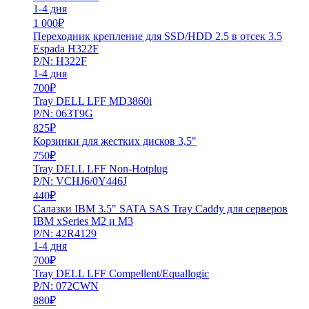
1-4 дня
1 000
₽
Переходник крепление для SSD/HDD 2.5 в отсек 3.5
Espada H322F
P/N: H322F
1-4 дня
700
₽
Tray DELL LFF MD3860i
P/N: 063T9G
825
₽
Корзинки для жестких дисков 3,5"
750
₽
Tray DELL LFF Non-Hotplug
P/N: VCHJ6/0Y446J
440
₽
Салазки IBM 3.5" SATA SAS Tray Caddy для серверов
IBM xSeries M2 и M3
P/N: 42R4129
1-4 дня
700
₽
Tray DELL LFF Compellent/Equallogic
P/N: 072CWN
880
₽