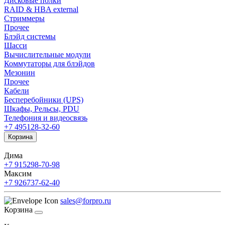
Дисковые полки
RAID & HBA external
Стриммеры
Прочее
Блэйд системы
Шасси
Вычислительные модули
Коммутаторы для блэйдов
Мезонин
Прочее
Кабели
Бесперебойники (UPS)
Шкафы, Рельсы, PDU
Телефония и видеосвязь
+7 495
128-32-60
Корзина
Дима
+7 915
298-70-98
Максим
+7 926
737-62-40
sales@forpro.ru
Корзина