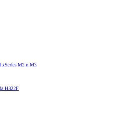
 xSeries M2 и M3
da H322F