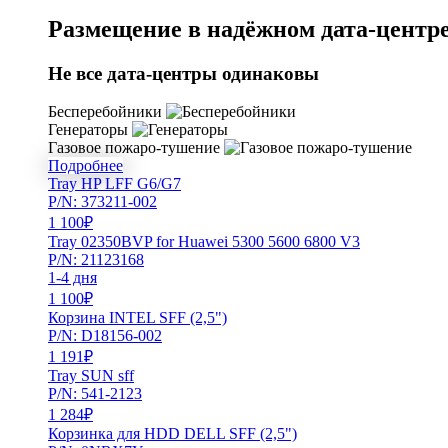
Размещение в надёжном дата-центре
Не все дата-центры одинаковы
Бесперебойники
Генераторы
Газовое пожаро-тушение
Подробнее
Tray HP LFF G6/G7
P/N: 373211-002
1 100
₽
Tray 02350BVP for Huawei 5300 5600 6800 V3
P/N: 21123168
1-4 дня
1 100
₽
Корзина INTEL SFF (2,5")
P/N: D18156-002
1 191
₽
Tray SUN sff
P/N: 541-2123
1 284
₽
Корзинка для HDD DELL SFF (2,5")