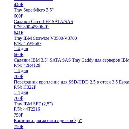
440
₽
Tray SuperMicro 3,5"
600
₽
Салазки Cisco LFF SATA/SAS
P/N: 800-45806-01
641
₽
Tray IBM Storwize V3500/V3700
P/N: 45W8687
1-4 дня
660
₽
Салазки IBM 3.5" SATA SAS Tray Caddy для серверов IBM
P/N: 42R4129
1-4 дня
700
₽
Переходник крепление для SSD/HDD 2.5 в отсек 3.5 Espa
P/N: H322F
1-4 дня
700
₽
Tray IBM SFF (2,5")
P/N: 44T2216
750
₽
Корзинки для жестких дисков 3,5"
750
₽