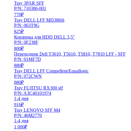
Tray 3PAR SFF
P/N: 710386-001
770
₽
Tray DELL LFF MD3860i
P/N: 063T9G
825
₽
Корзинка для HDD DELL 3,5"
P/N: 0F238F
800
₽
Переходник Dell T3610, T5610, T5810, T7810 LFF - SFF
P/N: 01MF7D
880
₽
Tray DELL LFF Compellent/Equallogic
P/N: 072CWN
880
₽
Tray FUJITSU RX300 sff
P/N: A3C40101974
1-4 дня
916
₽
Tray LENOVO SFF M4
P/N: 46M2770
1-4 дня
1 000
₽