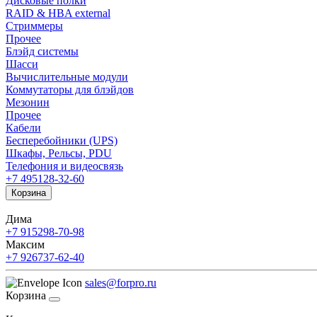
Дисковые полки
RAID & HBA external
Стриммеры
Прочее
Блэйд системы
Шасси
Вычислительные модули
Коммутаторы для блэйдов
Мезонин
Прочее
Кабели
Бесперебойники (UPS)
Шкафы, Рельсы, PDU
Телефония и видеосвязь
+7 495
128-32-60
Корзина
Дима
+7 915
298-70-98
Максим
+7 926
737-62-40
sales@forpro.ru
Корзина